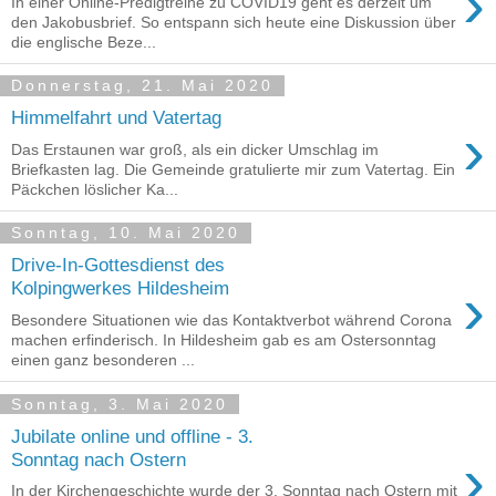
›
In einer Online-Predigtreihe zu COVID19 geht es derzeit um
den Jakobusbrief. So entspann sich heute eine Diskussion über
die englische Beze...
Donnerstag, 21. Mai 2020
Himmelfahrt und Vatertag
›
Das Erstaunen war groß, als ein dicker Umschlag im
Briefkasten lag. Die Gemeinde gratulierte mir zum Vatertag. Ein
Päckchen löslicher Ka...
Sonntag, 10. Mai 2020
Drive-In-Gottesdienst des
›
Kolpingwerkes Hildesheim
Besondere Situationen wie das Kontaktverbot während Corona
machen erfinderisch. In Hildesheim gab es am Ostersonntag
einen ganz besonderen ...
Sonntag, 3. Mai 2020
Jubilate online und offline - 3.
›
Sonntag nach Ostern
In der Kirchengeschichte wurde der 3. Sonntag nach Ostern mit