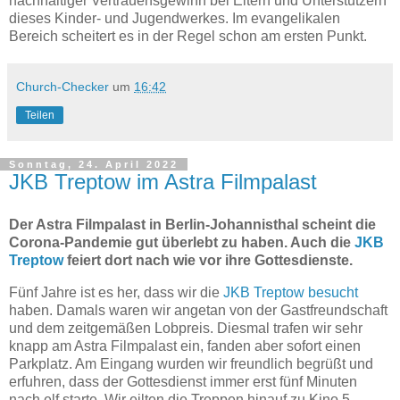
nachhaltiger Vertrauensgewinn bei Eltern und Unterstützern
dieses Kinder- und Jugendwerkes. Im evangelikalen
Bereich scheitert es in der Regel schon am ersten Punkt.
Church-Checker
um
16:42
Teilen
Sonntag, 24. April 2022
JKB Treptow im Astra Filmpalast
Der Astra Filmpalast in Berlin-Johannisthal scheint die
Corona-Pandemie gut überlebt zu haben. Auch die
JKB
Treptow
feiert dort nach wie vor ihre Gottesdienste.
Fünf Jahre ist es her, dass wir die
JKB Treptow besucht
haben. Damals waren wir angetan von der Gastfreundschaft
und dem zeitgemäßen Lobpreis. Diesmal trafen wir sehr
knapp am Astra Filmpalast ein, fanden aber sofort einen
Parkplatz. Am Eingang wurden wir freundlich begrüßt und
erfuhren, dass der Gottesdienst immer erst fünf Minuten
nach elf starte. Wir eilten die Treppen hinauf zu Kino 5,