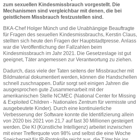
zum sexuellen Kindesmissbrauch vorgestellt. Die
Mechanismen sind vergleichbar mit denen, die bei
geistlichem Missbrauch festzustellen sind.
BKA-Chef Holger Münch und die Unabhängige Beauftragte
für Fragen des sexuellen Kindesmissbrauchs, Kerstin Claus,
stellten sich heute den Fragen der Hauptstadtpresse. Anlass
war die Veröffentlichung der Fallzahlen beim
Kindesmissbrauch im Jahr 2021. Die Gesetzeslage ist gut
geeignet, Täter angemessen zur Verantwortung zu ziehen.
Dadurch, dass viele der Taten seitens der Missbraucher mit
Bildmaterial dokumentiert werden, können die Handschellen
schnell zuschnappen. Dafür sorgt seit einigen Jahren die
ausgesprochen gute Zusammenarbeit mit der
amerikanischen Stelle NCMEC (National Center for Missing
& Exploited Children - Nationales Zentrum für vermisste und
ausgebeutete Kinder). Durch eine kontinuierliche
Verbesserung der Software konnte die Identifizierung allein
von 2020 bis 2021 von 21,7 auf fast 30 Millionen gesteigert
werden. Die KI (Künstliche Intelligenz) arbeitet inzwischen
mit einer Trefferquote von 98% und selbst die eine Woche
Speicherzeit für IP-Protokolle reicht aus, die Täter bis ins