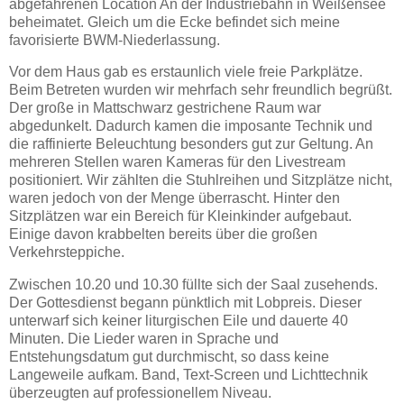
abgefahrenen Location An der Industriebahn in Weißensee
beheimatet. Gleich um die Ecke befindet sich meine
favorisierte BWM-Niederlassung.
Vor dem Haus gab es erstaunlich viele freie Parkplätze.
Beim Betreten wurden wir mehrfach sehr freundlich begrüßt.
Der große in Mattschwarz gestrichene Raum war
abgedunkelt. Dadurch kamen die imposante Technik und
die raffinierte Beleuchtung besonders gut zur Geltung. An
mehreren Stellen waren Kameras für den Livestream
positioniert. Wir zählten die Stuhlreihen und Sitzplätze nicht,
waren jedoch von der Menge überrascht. Hinter den
Sitzplätzen war ein Bereich für Kleinkinder aufgebaut.
Einige davon krabbelten bereits über die großen
Verkehrsteppiche.
Zwischen 10.20 und 10.30 füllte sich der Saal zusehends.
Der Gottesdienst begann pünktlich mit Lobpreis. Dieser
unterwarf sich keiner liturgischen Eile und dauerte 40
Minuten. Die Lieder waren in Sprache und
Entstehungsdatum gut durchmischt, so dass keine
Langeweile aufkam. Band, Text-Screen und Lichttechnik
überzeugten auf professionellem Niveau.