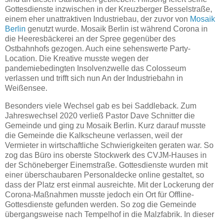
Gottesdienste inzwischen in der Kreuzberger Besselstraße,
einem eher unattraktiven Industriebau, der zuvor von
Mosaik
Berlin
genutzt wurde. Mosaik Berlin ist während Corona in
die Heeresbäckerei an der Spree gegenüber des
Ostbahnhofs gezogen. Auch eine sehenswerte Party-
Location. Die Kreative musste wegen der
pandemiebedingten Insolvenzwelle das Colosseum
verlassen und trifft sich nun An der Industriebahn in
Weißensee.
Besonders viele Wechsel gab es bei Saddleback. Zum
Jahreswechsel 2020 verließ Pastor Dave Schnitter die
Gemeinde und ging zu Mosaik Berlin. Kurz darauf musste
die Gemeinde die Kalkscheune verlassen, weil der
Vermieter in wirtschaftliche Schwierigkeiten geraten war. So
zog das Büro ins oberste Stockwerk des CVJM-Hauses in
der Schöneberger Einemstraße. Gottesdienste wurden mit
einer überschaubaren Personaldecke online gestaltet, so
dass der Platz erst einmal ausreichte. Mit der Lockerung der
Corona-Maßnahmen musste jedoch ein Ort für Offline-
Gottesdienste gefunden werden. So zog die Gemeinde
übergangsweise nach Tempelhof in die Malzfabrik. In dieser