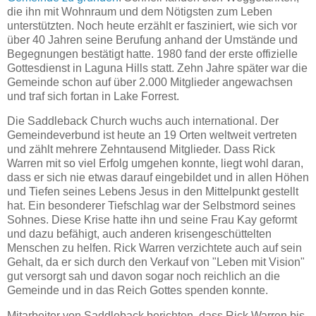
die ihn mit Wohnraum und dem Nötigsten zum Leben
unterstützten. Noch heute erzählt er fasziniert, wie sich vor
über 40 Jahren seine Berufung anhand der Umstände und
Begegnungen bestätigt hatte. 1980 fand der erste offizielle
Gottesdienst in Laguna Hills statt. Zehn Jahre später war die
Gemeinde schon auf über 2.000 Mitglieder angewachsen
und traf sich fortan in Lake Forrest.
Die Saddleback Church wuchs auch international. Der
Gemeindeverbund ist heute an 19 Orten weltweit vertreten
und zählt mehrere Zehntausend Mitglieder. Dass Rick
Warren mit so viel Erfolg umgehen konnte, liegt wohl daran,
dass er sich nie etwas darauf eingebildet und in allen Höhen
und Tiefen seines Lebens Jesus in den Mittelpunkt gestellt
hat. Ein besonderer Tiefschlag war der Selbstmord seines
Sohnes. Diese Krise hatte ihn und seine Frau Kay geformt
und dazu befähigt, auch anderen krisengeschüttelten
Menschen zu helfen. Rick Warren verzichtete auch auf sein
Gehalt, da er sich durch den Verkauf von "Leben mit Vision"
gut versorgt sah und davon sogar noch reichlich an die
Gemeinde und in das Reich Gottes spenden konnte.
Mitarbeiter von Saddleback berichten, dass Rick Warren bis