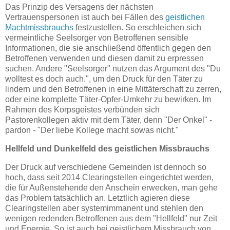
Das Prinzip des Versagens der nächsten
Vertrauenspersonen ist auch bei Fällen des
geistlichen
Machtmissbrauchs
festzustellen. So erschleichen sich
vermeintliche Seelsorger von Betroffenen sensible
Informationen, die sie anschließend öffentlich gegen den
Betroffenen verwenden und diesen damit zu erpressen
suchen. Andere "Seelsorger" nutzen das Argument des "Du
wolltest es doch auch.", um den Druck für den Täter zu
lindern und den Betroffenen in eine Mittäterschaft zu zerren,
oder eine komplette Täter-Opfer-Umkehr zu bewirken. Im
Rahmen des Korpsgeistes verbünden sich
Pastorenkollegen aktiv mit dem Täter, denn "Der Onkel" -
pardon - "Der liebe Kollege macht sowas nicht."
Hellfeld und Dunkelfeld des geistlichen Missbrauchs
Der Druck auf verschiedene Gemeinden ist dennoch so
hoch, dass seit 2014 Clearingstellen eingerichtet werden,
die für Außenstehende den Anschein erwecken, man gehe
das Problem tatsächlich an. Letztlich agieren diese
Clearingstellen aber systemimmanent und stehlen den
wenigen redenden Betroffenen aus dem "Hellfeld" nur Zeit
und Energie. So ist auch bei geistlichem Missbrauch von