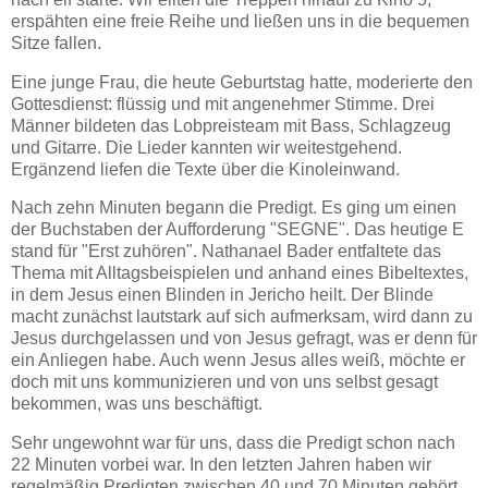
erspähten eine freie Reihe und ließen uns in die bequemen
Sitze fallen.
Eine junge Frau, die heute Geburtstag hatte, moderierte den
Gottesdienst: flüssig und mit angenehmer Stimme. Drei
Männer bildeten das Lobpreisteam mit Bass, Schlagzeug
und Gitarre. Die Lieder kannten wir weitestgehend.
Ergänzend liefen die Texte über die Kinoleinwand.
Nach zehn Minuten begann die Predigt. Es ging um einen
der Buchstaben der Aufforderung "SEGNE". Das heutige E
stand für "Erst zuhören". Nathanael Bader entfaltete das
Thema mit Alltagsbeispielen und anhand eines Bibeltextes,
in dem Jesus einen Blinden in Jericho heilt. Der Blinde
macht zunächst lautstark auf sich aufmerksam, wird dann zu
Jesus durchgelassen und von Jesus gefragt, was er denn für
ein Anliegen habe. Auch wenn Jesus alles weiß, möchte er
doch mit uns kommunizieren und von uns selbst gesagt
bekommen, was uns beschäftigt.
Sehr ungewohnt war für uns, dass die Predigt schon nach
22 Minuten vorbei war. In den letzten Jahren haben wir
regelmäßig Predigten zwischen 40 und 70 Minuten gehört,