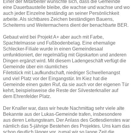
Einer der Mitarbeiter wünschte sich, dass die Gemeinde
eine Dauerbaustelle bleibe, die wachse und wachse und wo
auch jeder Einzelne beständig an seiner Persönlichkeit
arbeite. Als sichtbares Zeichen beständigen Bauens,
Scheiterns und Weitermachens dient der benachbarte BER.
Gebaut wird bei Projekt A+ aber auch mit Farbe,
Spachtelmasse und Fußbodenbelag. Eine ehemalige
Schlecker-Filiale wurde in einen Gemeindesaal
umfunktioniert, der regelmäßig mit Gipskarton und anderen
Dingen ergänzt wird. Mit diesem Ladengeschäft verfügt die
Gemeinde über ein räumliches
Filetstück mit Laufkundschaft, niedriger Schwellenangst
und viel Platz vor der Eingangstür. Im Kiez hat die
Gemeinde einen guten Ruf, da sie auch vor der eigenen Tür
kehrt, beispielsweise die Reste der Silvesterknaller auf
dem Ehrenfelder Platz.
Der Knaller war, dass wir heute Nachmittag sehr viele alte
Bekannte aus der Lukas-Gemeinde trafen, insbesondere
aus deren Leitungsteam. Der Anlass des Gottesdienstes war
nämlich das 5-jährige Bestehen des Projektes. Uns kam das
schon deutlich länger vor, zumal wir so lange Zeit die