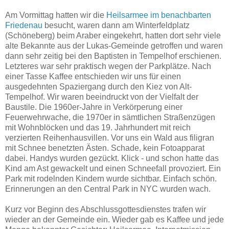
Am Vormittag hatten wir die
Heilsarmee im benachbarten
Friedenau
besucht, waren dann am Winterfeldplatz
(Schöneberg) beim Araber eingekehrt, hatten dort sehr viele
alte Bekannte aus der Lukas-Gemeinde getroffen und waren
dann sehr zeitig bei den Baptisten in Tempelhof erschienen.
Letzteres war sehr praktisch wegen der Parkplätze. Nach
einer Tasse Kaffee entschieden wir uns für einen
ausgedehnten Spaziergang durch den Kiez von Alt-
Tempelhof. Wir waren beeindruckt von der Vielfalt der
Baustile. Die 1960er-Jahre in Verkörperung einer
Feuerwehrwache, die 1970er in sämtlichen Straßenzügen
mit Wohnblöcken und das 19. Jahrhundert mit reich
verzierten Reihenhausvillen. Vor uns ein Wald aus filigran
mit Schnee benetzten Ästen. Schade, kein Fotoapparat
dabei. Handys wurden gezückt. Klick - und schon hatte das
Kind am Ast gewackelt und einen Schneefall provoziert. Ein
Park mit rodelnden Kindern wurde sichtbar. Einfach schön.
Erinnerungen an den Central Park in NYC wurden wach.
Kurz vor Beginn des Abschlussgottesdienstes trafen wir
wieder an der Gemeinde ein. Wieder gab es Kaffee und jede