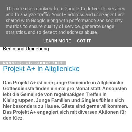
This site uses cookies from Google to deliver its services
Church Checker
and to analyze traffic. Your IP address and user-agent are
shared with Google along with performance and security
metrics to ensure quality of service, generate usage
Erfahrungsberichte aus
statistics, and to detect and address abuse.
Gottesdiensten und
LEARN MORE
GOT IT
Gemeinden in
Berlin und Umgebung
Sonntag, 31. Januar 2016
Projekt A+ in Altglienicke
Das Projekt A+ ist eine junge Gemeinde in Altglienicke.
Gottesdienste finden einmal pro Monat statt. Ansonsten
lebt die Gemeinde von regelmäßigen Treffen in
Kleingruppen. Junge Familien und Singles fühlen sich
hier besonders zu Hause. Gäste sind gerne willkommen.
Das Projekt A+ engagiert sich mit diversen Aktionen für
den Kiez.