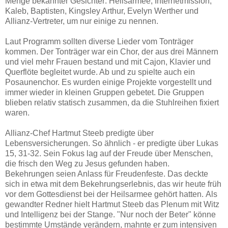
Menge bekannter Gesichter: Heilsarmee, Internetmission,
Kaleb, Baptisten, Kingsley Arthur, Evelyn Werther und
Allianz-Vertreter, um nur einige zu nennen.
Laut Programm sollten diverse Lieder vom Tonträger
kommen. Der Tonträger war ein Chor, der aus drei Männern
und viel mehr Frauen bestand und mit Cajon, Klavier und
Querflöte begleitet wurde. Ab und zu spielte auch ein
Posaunenchor. Es wurden einige Projekte vorgestellt und
immer wieder in kleinen Gruppen gebetet. Die Gruppen
blieben relativ statisch zusammen, da die Stuhlreihen fixiert
waren.
Allianz-Chef Hartmut Steeb predigte über
Lebensversicherungen. So ähnlich - er predigte über Lukas
15, 31-32. Sein Fokus lag auf der Freude über Menschen,
die frisch den Weg zu Jesus gefunden haben.
Bekehrungen seien Anlass für Freudenfeste. Das deckte
sich in etwa mit dem Bekehrungserlebnis, das wir heute früh
vor dem Gottesdienst bei der Heilsarmee gehört hatten. Als
gewandter Redner hielt Hartmut Steeb das Plenum mit Witz
und Intelligenz bei der Stange. "Nur noch der Beter" könne
bestimmte Umstände verändern, mahnte er zum intensiven