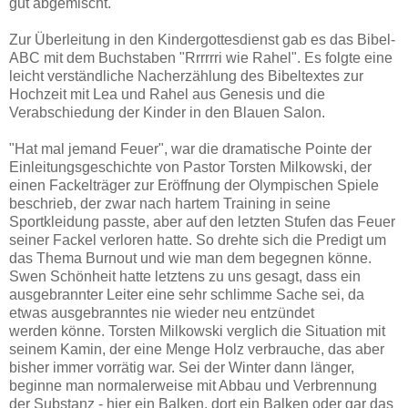
gut abgemischt.
Zur Überleitung in den Kindergottesdienst gab es das Bibel-
ABC mit dem Buchstaben "Rrrrrri wie Rahel". Es folgte eine
leicht verständliche Nacherzählung des Bibeltextes zur
Hochzeit mit Lea und Rahel aus Genesis und die
Verabschiedung der Kinder in den Blauen Salon.
"Hat mal jemand Feuer", war die dramatische Pointe der
Einleitungsgeschichte von Pastor Torsten Milkowski, der
einen Fackelträger zur Eröffnung der Olympischen Spiele
beschrieb, der zwar nach hartem Training in seine
Sportkleidung passte, aber auf den letzten Stufen das Feuer
seiner Fackel verloren hatte. So drehte sich die Predigt um
das Thema Burnout und wie man dem begegnen könne.
Swen Schönheit hatte letztens zu uns gesagt, dass ein
ausgebrannter Leiter eine sehr schlimme Sache sei, da
etwas ausgebranntes nie wieder neu entzündet
werden könne. Torsten Milkowski verglich die Situation mit
seinem Kamin, der eine Menge Holz verbrauche, das aber
bisher immer vorrätig war. Sei der Winter dann länger,
beginne man normalerweise mit Abbau und Verbrennung
der Substanz - hier ein Balken, dort ein Balken oder gar das