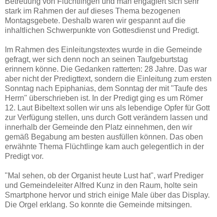
Betreuung von Flüchtlingen und man engagiert sich sehr
stark im Rahmen der auf dieses Thema bezogenen
Montagsgebete. Deshalb waren wir gespannt auf die
inhaltlichen Schwerpunkte von Gottesdienst und Predigt.
Im Rahmen des Einleitungstextes wurde in die Gemeinde
gefragt, wer sich denn noch an seinen Taufgeburtstag
erinnern könne. Die Gedanken ratterten: 28 Jahre. Das war
aber nicht der Predigttext, sondern die Einleitung zum ersten
Sonntag nach Epiphanias, dem Sonntag der mit "Taufe des
Herrn" überschrieben ist. In der Predigt ging es um Römer
12. Laut Bibeltext sollen wir uns als lebendige Opfer für Gott
zur Verfügung stellen, uns durch Gott verändern lassen und
innerhalb der Gemeinde den Platz einnehmen, den wir
gemäß Begabung am besten ausfüllen können. Das oben
erwähnte Thema Flüchtlinge kam auch gelegentlich in der
Predigt vor.
"Mal sehen, ob der Organist heute Lust hat", warf Prediger
und Gemeindeleiter Alfred Kunz in den Raum, holte sein
Smartphone hervor und strich einige Male über das Display.
Die Orgel erklang. So konnte die Gemeinde mitsingen.