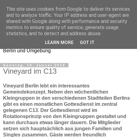
This site uses cookies from Google to deliver its services
Church Checker
and to analyze traffic. Your IP address and user-agent are
shared with Google along with performance and security
metrics to ensure quality of service, generate usage
Erfahrungsberichte aus
statistics, and to detect and address abuse.
Gottesdiensten und
LEARN MORE
GOT IT
Gemeinden in
Berlin und Umgebung
Sonntag, 10. Januar 2016
Vineyard im C13
Vineyard Berlin lebt ein interessantes
Gemeindekonzept. Neben den wöchentlichen
Kleingruppen in den verschiedenen Stadtteilen Berlins
gibt es einen monatlichen Gottesdienst im zentral
gelegenen C13. Der Gottesdienst wird im
Rotationsprinzip von den Kleingruppen gestaltet und
kann durchaus etwas länger dauern. Die Mitglieder
setzen sich hauptsächlich aus jungen Familien und
Singles zusammen. Gäste werden freundlich