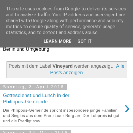
This site uses cookies from Google to deliver its services
Church Checker
and to analyze traffic. Your IP address and user-agent are
shared with Google along with performance and security
metrics to ensure quality of service, generate usage
Erfahrungsberichte aus
statistics, and to detect and address abuse.
Gottesdiensten und
LEARN MORE
GOT IT
Gemeinden in
Berlin und Umgebung
Posts mit dem Label
Vineyard
werden angezeigt.
Alle
Posts anzeigen
Sonntag, 3. April 2016
Gottesdienst und Lunch in der
›
Philippus-Gemeinde
Die Philippus-Gemeinde spricht insbesondere junge Familien
und Singles aus dem Prenzlauer Berg an. Der Lobpreis ist gut
und die Predigt sow...
Sonntag, 13. März 2016