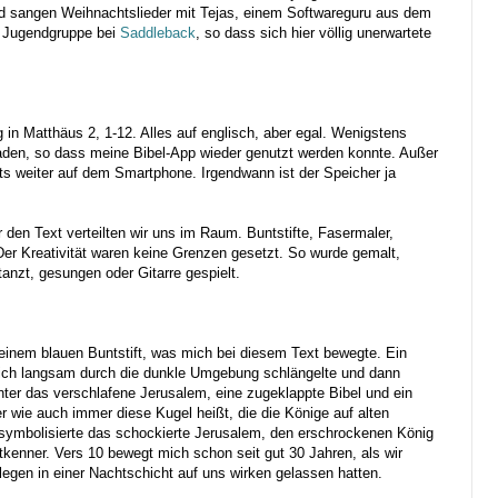
d sangen Weihnachtslieder mit Tejas, einem Softwareguru aus dem
ie Jugendgruppe bei
Saddleback
, so dass sich hier völlig unerwartete
 in Matthäus 2, 1-12. Alles auf englisch, aber egal. Wenigstens
den, so dass meine Bibel-App wieder genutzt werden konnte. Außer
ts weiter auf dem Smartphone. Irgendwann ist der Speicher ja
en Text verteilten wir uns im Raum. Buntstifte, Fasermaler,
 Der Kreativität waren keine Grenzen gesetzt. So wurde gemalt,
tanzt, gesungen oder Gitarre gespielt.
 einem blauen Buntstift, was mich bei diesem Text bewegte. Ein
sich langsam durch die dunkle Umgebung schlängelte und dann
nter das verschlafene Jerusalem, eine zugeklappte Bibel und ein
 wie auch immer diese Kugel heißt, die die Könige auf alten
 symbolisierte das schockierte Jerusalem, den erschrockenen König
tkenner. Vers 10 bewegt mich schon seit gut 30 Jahren, als wir
legen in einer Nachtschicht auf uns wirken gelassen hatten.