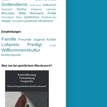
Gottesdienst
Katholisch
Hellersdorf
Kirche
Kaulsdorf
Köpenick
Lankwitz
Marzahn
Mitte
Netzwerk
Politik
Saddleback
Prenzlauer Berg
Stadtmission
Steglitz
geistlicher Missbrauch
Tempelhof
Empfehlungen
Familie
Freunde
Jugend
Kinder
Lobpreis
Predigt
Single
Willkommenskultur
kontemporär
Was tun bei geistlichem Missbrauch?