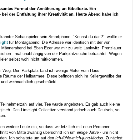
ressantes Format der Annäherung an Bibeltexte. Ein
e bei der Entfaltung ihrer Kreativität an. Heute Abend habe ich
kannter Schauspieler sein Smartphone. "Kennst du das?", wollte er
ight
für Montagabend. Die Adresse war identisch mit der von
 Männerabend bei Eben Ezer war mir zu weit: Lankwitz. Prenzlauer
reichen - mal unabhängig von der Parkplatzsuche betrachtet. Wegen
ieler selbst wohl nicht mitkommen.
en Weg. Den Parkplatz fand ich wenige Meter vom Haus
 die Räume der Heilsarmee. Diese befinden sich im Kellergewölbe der
ch und weihnachtlich geschmückt.
Teilnehmerzahl auf vier. Tee wurde angeboten. Es gab auch kleine
isch. Das Limelight Collective verstand jedoch auch Deutsch, so
ten.
en weitere Leute ein, so dass wir letztlich mit neun Personen
nitt von Mitte zwanzig überschritt ich um
einige Jahre
- um nicht
den. Ich schaltete um auf den
Ich-fühle-mich-jung-Modus
. Zunächst