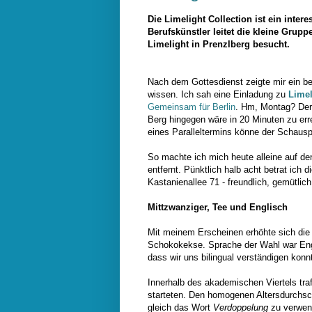
Die Limelight Collection ist ein inte
Berufskünstler leitet die kleine Grupp
Limelight in Prenzlberg besucht.
Nach dem Gottesdienst zeigte mir ein be
wissen. Ich sah eine Einladung zu
Limel
Gemeinsam für Berlin
. Hm, Montag? Der
Berg hingegen wäre in 20 Minuten zu er
eines Paralleltermins könne der Schausp
So machte ich mich heute alleine auf d
entfernt. Pünktlich halb acht betrat ich
Kastanienallee 71 - freundlich, gemütli
Mittzwanziger, Tee und Englisch
Mit meinem Erscheinen erhöhte sich die 
Schokokekse. Sprache der Wahl war Engl
dass wir uns bilingual verständigen konn
Innerhalb des akademischen Viertels traf
starteten. Den homogenen Altersdurchsch
gleich das Wort
Verdoppelung
zu verwen