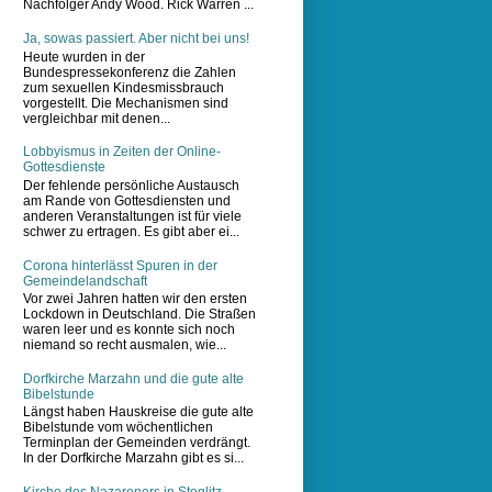
Nachfolger Andy Wood. Rick Warren ...
Ja, sowas passiert. Aber nicht bei uns!
Heute wurden in der
Bundespressekonferenz die Zahlen
zum sexuellen Kindesmissbrauch
vorgestellt. Die Mechanismen sind
vergleichbar mit denen...
Lobbyismus in Zeiten der Online-
Gottesdienste
Der fehlende persönliche Austausch
am Rande von Gottesdiensten und
anderen Veranstaltungen ist für viele
schwer zu ertragen. Es gibt aber ei...
Corona hinterlässt Spuren in der
Gemeindelandschaft
Vor zwei Jahren hatten wir den ersten
Lockdown in Deutschland. Die Straßen
waren leer und es konnte sich noch
niemand so recht ausmalen, wie...
Dorfkirche Marzahn und die gute alte
Bibelstunde
Längst haben Hauskreise die gute alte
Bibelstunde vom wöchentlichen
Terminplan der Gemeinden verdrängt.
In der Dorfkirche Marzahn gibt es si...
Kirche des Nazareners in Steglitz