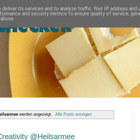
deliver its services and to analyze traffic. Your IP address and
formance and security metrics to ensure quality of service, ge
 abuse.
Checker
eilsarmee
werden angezeigt.
Alle Posts anzeigen
 Creativity @Heilsarmee