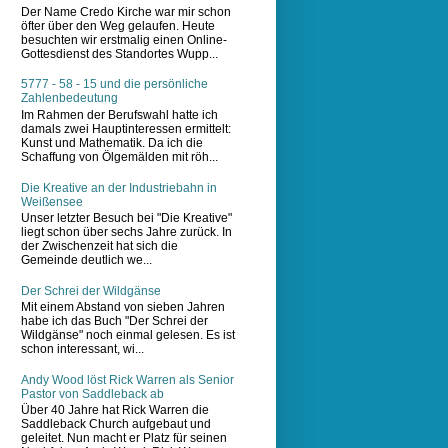
Der Name Credo Kirche war mir schon
öfter über den Weg gelaufen. Heute
besuchten wir erstmalig einen Online-
Gottesdienst des Standortes Wupp...
5777 - 58 - 15 und die persönliche
Zahlenbedeutung
Im Rahmen der Berufswahl hatte ich
damals zwei Hauptinteressen ermittelt:
Kunst und Mathematik. Da ich die
Schaffung von Ölgemälden mit röh...
Die Kreative an der Industriebahn in
Weißensee
Unser letzter Besuch bei "Die Kreative"
liegt schon über sechs Jahre zurück. In
der Zwischenzeit hat sich die
Gemeinde deutlich we...
Der Schrei der Wildgänse
Mit einem Abstand von sieben Jahren
habe ich das Buch "Der Schrei der
Wildgänse" noch einmal gelesen. Es ist
schon interessant, wi...
Andy Wood löst Rick Warren als Senior
Pastor von Saddleback ab
Über 40 Jahre hat Rick Warren die
Saddleback Church aufgebaut und
geleitet. Nun macht er Platz für seinen