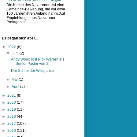
Die Kirche des Nazareners ist eine
Gemeinde-Bewegung, die vor etwa
100 Jahren ihren Anfang nahm. Auf
Empfehlung eines Nazarener-
Protagonist...
Es begab sich aber...
▼
2022
(8)
▼
Juni
(2)
Andy Wood löst Rick Warren als
Senior Pastor von S...
Der Schrei der Wildgänse
►
Mai
(1)
►
April
(5)
►
2021
(8)
►
2020
(17)
►
2019
(11)
►
2018
(44)
►
2017
(107)
►
2016
(111)