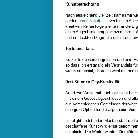
Kunstbetrachtung
Nach ausreichend viel Zeit kamen wir w
pardon
bread & butter
- eventuell in Anl
kreativen Reihenfolge stellten wir die E
einen Augenblick lang hineinversetzen.
und entdeckten Dinge, die selbst der jew
Texte und Tanz
Kurze Texte wurden gelesen und eine Fr
so dass ich erstmalig ein Verständnis fü
waren so genial, dass ich wohl mit her
Drei Stunden City-Kreativität
Auf diese Weise hatte ich gar nicht be
mit einem Gebet abgeschlossen und alle
aus verschiedenen Gemeinden der weiter
eine gute Option für die allgemeine Ver
Limelight findet jeden Montag statt und b
geschaffene Kunst wird ernst genommen
geschickt. Die Werke werden für spätere I