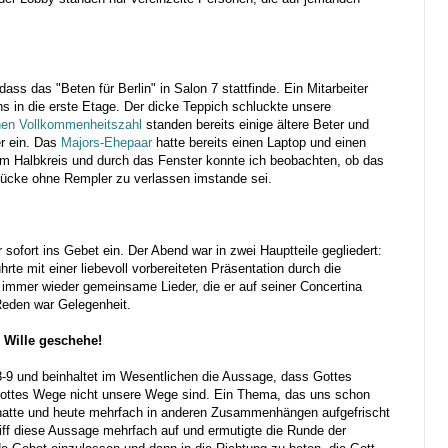
dass das "Beten für Berlin" in Salon 7 stattfinde. Ein Mitarbeiter
s in die erste Etage. Der dicke Teppich schluckte unsere
chen Vollkommenheitszahl
standen bereits einige ältere Beter und
er ein. Das
Majors-Ehepaar
hatte bereits einen Laptop und einen
im Halbkreis und durch das Fenster konnte ich beobachten, ob das
Lücke ohne Rempler zu verlassen imstande sei.
sofort ins Gebet ein. Der Abend war in zwei Hauptteile gegliedert:
hrte mit einer liebevoll vorbereiteten Präsentation durch die
mmer wieder gemeinsame Lieder, die er auf seiner Concertina
Reden war Gelegenheit.
 Wille geschehe!
 8-9 und beinhaltet im Wesentlichen die Aussage, dass Gottes
ottes Wege nicht unsere Wege sind. Ein Thema, das uns schon
 hatte und heute mehrfach in anderen Zusammenhängen aufgefrischt
riff diese Aussage mehrfach auf und ermutigte die Runde der