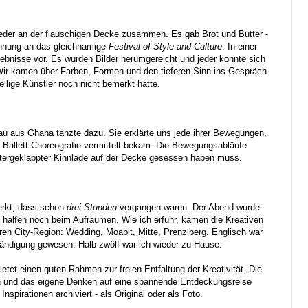
ieder an der flauschigen Decke zusammen. Es gab Brot und Butter -
ehnung an das gleichnamige
Festival of Style and Culture
. In einer
rgebnisse vor. Es wurden Bilder herumgereicht und jeder konnte sich
 Wir kamen über Farben, Formen und den tieferen Sinn ins Gespräch
eilige Künstler noch nicht bemerkt hatte.
au aus Ghana tanzte dazu. Sie erklärte uns jede ihrer Bewegungen,
r Ballett-Choreografie vermittelt bekam. Die Bewegungsabläufe
untergeklappter Kinnlade auf der Decke gesessen haben muss.
merkt, dass schon
drei Stunden
vergangen waren. Der Abend wurde
 halfen noch beim Aufräumen. Wie ich erfuhr, kamen die Kreativen
en City-Region: Wedding, Moabit, Mitte, Prenzlberg. Englisch war
ständigung gewesen. Halb zwölf war ich wieder zu Hause.
ietet einen guten Rahmen zur freien Entfaltung der Kreativität. Die
 und das eigene Denken auf eine spannende Entdeckungsreise
nspirationen archiviert - als Original oder als Foto.