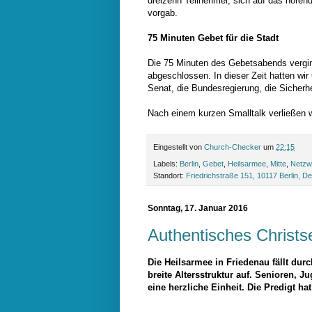
dreizehn Teilnehmer, sich auf das hören
vorgab.
75 Minuten Gebet für die Stadt
Die 75 Minuten des Gebetsabends vergi
abgeschlossen. In dieser Zeit hatten wir
Senat, die Bundesregierung, die Sicherh
Nach einem kurzen Smalltalk verließen w
Eingestellt von
Church-Checker
um
22:15
Labels:
Berlin
,
Gebet
,
Heilsarmee
,
Mitte
,
Netzw
Standort:
Friedrichstraße 151, 10117 Berlin, D
Sonntag, 17. Januar 2016
Authentisches Christs
Die Heilsarmee in Friedenau fällt dur
breite Altersstruktur auf. Senioren, 
eine herzliche Einheit. Die Predigt ha