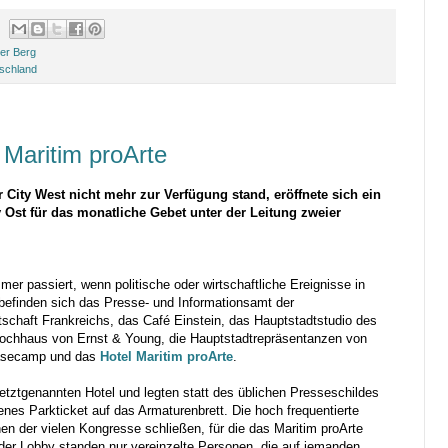
er Berg
tschland
 Maritim proArte
er City West nicht mehr zur Verfügung stand, eröffnete sich ein
ty Ost für das monatliche Gebet unter der Leitung zweier
mer passiert, wenn politische oder wirtschaftliche Ereignisse in
e befinden sich das Presse- und Informationsamt der
schaft Frankreichs, das Café Einstein, das Hauptstadtstudio des
Hochhaus von Ernst & Young, die Hauptstadtrepräsentanzen von
Basecamp und das
Hotel Maritim proArte
.
letztgenannten Hotel und legten statt des üblichen Presseschildes
es Parkticket auf das Armaturenbrett. Die hoch frequentierte
nen der vielen Kongresse schließen, für die das Maritim proArte
 der Lobby standen nur vereinzelte Personen, die auf jemanden