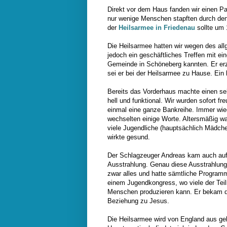
Direkt vor dem Haus fanden wir einen Pa
nur wenige Menschen stapften durch de
der
Heilsarmee in Friedenau
sollte um 
Die Heilsarmee hatten wir wegen des al
jedoch ein geschäftliches Treffen mit e
Gemeinde in Schöneberg kannten. Er erzä
sei er bei der Heilsarmee zu Hause. Ein
Bereits das Vorderhaus machte einen se
hell und funktional. Wir wurden sofort f
einmal eine ganze Bankreihe. Immer wie
wechselten einige Worte. Altersmäßig wa
viele Jugendliche (hauptsächlich Mädche
wirkte gesund.
Der Schlagzeuger Andreas kam auch auf u
Ausstrahlung. Genau diese Ausstrahlung
zwar alles und hatte sämtliche Programm
einem Jugendkongress, wo viele der Teil
Menschen produzieren kann. Er bekam di
Beziehung zu Jesus.
Die Heilsarmee wird von England aus gel