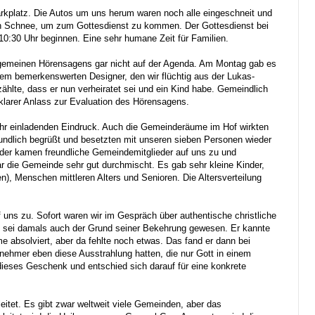
rkplatz. Die Autos um uns herum waren noch alle eingeschneit und
n Schnee, um zum Gottesdienst zu kommen. Der Gottesdienst bei
10:30 Uhr beginnen. Eine sehr humane Zeit für Familien.
lgemeinen Hörensagens gar nicht auf der Agenda. Am Montag gab es
inem bemerkenswerten Designer, den wir flüchtig aus der Lukas-
hlte, dass er nun verheiratet sei und ein Kind habe. Gemeindlich
 klarer Anlass zur Evaluation des Hörensagens.
hr einladenden Eindruck. Auch die Gemeinderäume im Hof wirkten
reundlich begrüßt und besetzten mit unseren sieben Personen wieder
der kamen freundliche Gemeindemitglieder auf uns zu und
r die Gemeinde sehr gut durchmischt. Es gab sehr kleine Kinder,
n), Menschen mittleren Alters und Senioren. Die Altersverteilung
ns zu. Sofort waren wir im Gespräch über authentische christliche
 sei damals auch der Grund seiner Bekehrung gewesen. Er kannte
e absolviert, aber da fehlte noch etwas. Das fand er dann bei
nehmer eben diese Ausstrahlung hatten, die nur Gott in einem
eses Geschenk und entschied sich darauf für eine konkrete
eitet. Es gibt zwar weltweit viele Gemeinden, aber das