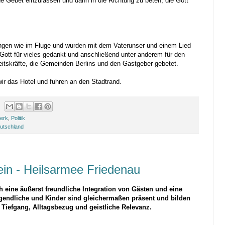
de Gebet einzulassen und dann in die Richtung zu beten, die Gott
ngen wie im Fluge und wurden mit dem Vaterunser und einem Lied
 Gott für vieles gedankt und anschließend unter anderem für den
eitskräfte, die Gemeinden Berlins und den Gastgeber gebetet.
ir das Hotel und fuhren an den Stadtrand.
erk
,
Politik
eutschland
ein - Heilsarmee Friedenau
ch eine äußerst freundliche Integration von Gästen und eine
Jugendliche und Kinder sind gleichermaßen präsent und bilden
t Tiefgang, Alltagsbezug und geistliche Relevanz.