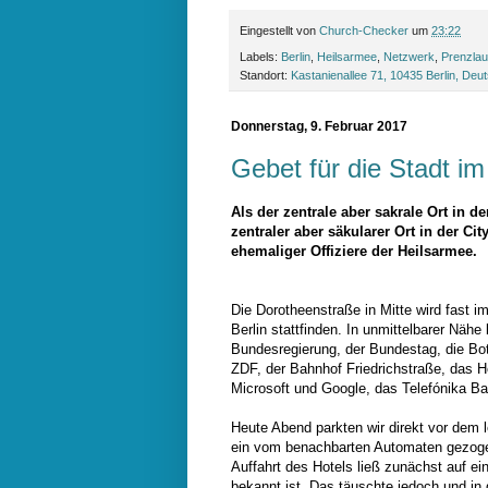
Eingestellt von
Church-Checker
um
23:22
Labels:
Berlin
,
Heilsarmee
,
Netzwerk
,
Prenzlau
Standort:
Kastanienallee 71, 10435 Berlin, Deu
Donnerstag, 9. Februar 2017
Gebet für die Stadt im
Als der zentrale aber sakrale Ort in d
zentraler aber säkularer Ort in der Ci
ehemaliger Offiziere der Heilsarmee.
Die Dorotheenstraße in Mitte wird fast im
Berlin stattfinden. In unmittelbarer Näh
Bundesregierung, der Bundestag, die Bot
ZDF, der Bahnhof Friedrichstraße, das 
Microsoft und Google, das Telefónika 
Heute Abend parkten wir direkt vor dem 
ein vom benachbarten Automaten gezogen
Auffahrt des Hotels ließ zunächst auf ei
bekannt ist. Das täuschte jedoch und in