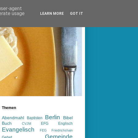
 user-agent
nerate usage
LEARN MORE
GOT IT
Themen
Berlin
Abendmahl
Bibel
Baptisten
Buch
EFG
Englisch
CVJM
Evangelisch
FEG
Friedrichshain
Gemeinde
Gebet