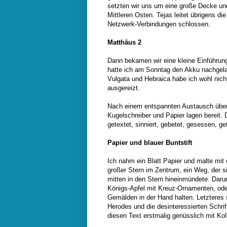
setzten wir uns um eine große Decke un
Mittleren Osten. Tejas leitet übrigens d
Netzwerk-Verbindungen schlossen.
Matthäus 2
Dann bekamen wir eine kleine Einführung
hatte ich am Sonntag den Akku nachgela
Vulgata und Hebraica habe ich wohl nich
ausgereizt.
Nach einem entspannten Austausch über d
Kugelschreiber und Papier lagen bereit.
getextet, sinniert, gebetet, gesessen, ge
Papier und blauer Buntstift
Ich nahm ein Blatt Papier und malte mit
großer Stern im Zentrum, ein Weg, der 
mitten in den Stern hineinmündete. Daru
Königs-Apfel mit Kreuz-Ornamenten, oder
Gemälden in der Hand halten. Letzteres
Herodes und die desinteressierten Schrif
diesen Text erstmalig genüsslich mit Kol