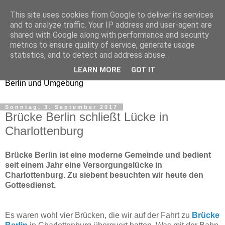
This site uses cookies from Google to deliver its services
Church Checker
and to analyze traffic. Your IP address and user-agent are
shared with Google along with performance and security
metrics to ensure quality of service, generate usage
Erfahrungsberichte aus
statistics, and to detect and address abuse.
Gottesdiensten und
LEARN MORE
GOT IT
Gemeinden in
Berlin und Umgebung
Sonntag, 3. September 2017
Brücke Berlin schließt Lücke in
Charlottenburg
Brücke Berlin ist eine moderne Gemeinde und bedient
seit einem Jahr eine Versorgungslücke in
Charlottenburg. Zu siebent besuchten wir heute den
Gottesdienst.
Es waren wohl vier Brücken, die wir auf der Fahrt zu
Brücke