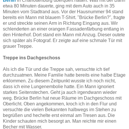
Berlin
in Charlottenburg überquert hatten. Was mit der Bahn
etwa 80 Minuten dauerte, ging mit dem Auto auch in 35
Minuten vom Stadtrand aus. Vor der Hausnummer 94 stand
bereits ein Mann mit blauem T-Shirt. "Brücke Berlin?", fragte
er und streckte seinen Arm in Richtung Eingang aus. Wir
schlenderten an einer orangen Fassadenfärbung entlang in
den Hinterhof. Dort stand ein Mann mit Anzug. Dieser outete
sich später als Fotograf. Er zeigte auf eine schmale Tür mit
grauer Treppe.
Treppe ins Dachgeschoss
Als ich die Tür und die Treppe sah, versuchte ich tief
durchzuatmen. Meine Familie hatte bereits eine halbe Etage
erklommen. Zu diesem Zeitpunkt wusste ich noch nicht,
dass ich eine Lungenembolie hatte. Ein Mann ignoriert
starkes Seitenstechen. Geht ja auch irgendwann wieder
weg. Brücke Berlin hat neue Räume im Dachgeschoss mit
Oberlicht. Oben angekommen, kroch ich in den Flur und
versuchte die vielen Bekannten halbwegs im Stehen zu
begrüßen und hechelte erst einmal am Tresen aus. Die
Kinder schauten mich besorgt an. Man reichte mir einen
Becher mit Wasser.