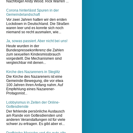
Nachfolger Andy Wood. Rick Warren ...
Corona hinterlässt Spuren in der
Gemeindelandschaft
Vor zwei Jahren hatten wir den ersten
Lockdown in Deutschland. Die Straßen
waren leer und es konnte sich noch
niemand so recht ausmalen, wie...
Ja, sowas passiert. Aber nicht bei uns!
Heute wurden in der
Bundespressekonferenz die Zahlen
zum sexuellen Kindesmissbrauch
vorgestellt. Die Mechanismen sind
vergleichbar mit denen...
Kirche des Nazareners in Steglitz
Die Kirche des Nazareners ist eine
Gemeinde-Bewegung, die vor etwa
100 Jahren ihren Anfang nahm. Auf
Empfehlung eines Nazarener-
Protagonist...
Lobbyismus in Zeiten der Online-
Gottesdienste
Der fehlende persönliche Austausch
am Rande von Gottesdiensten und
anderen Veranstaltungen ist für viele
schwer zu ertragen. Es gibt aber ei...
Dorfkirche Marzahn und die gute alte