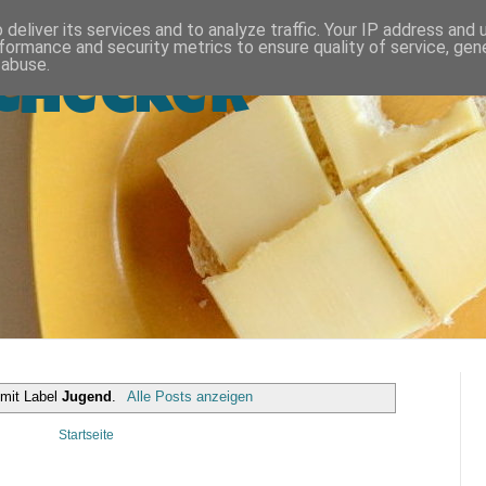
deliver its services and to analyze traffic. Your IP address and
formance and security metrics to ensure quality of service, ge
 abuse.
Checker
 mit Label
Jugend
.
Alle Posts anzeigen
Startseite