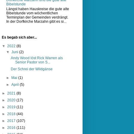
Bibelstunde
Längst haben Hauskreise die gute alte
Bibelstunde vom wöchentlichen
Terminplan der Gemeinden verdrängt.
In der Dorfkirche Marzahn gibt es si...
Es begab sich aber...
▼
2022
(8)
▼
Juni
(2)
Andy Wood löst Rick Warren als
Senior Pastor von S...
Der Schrei der Wildgänse
►
Mai
(1)
►
April
(5)
►
2021
(8)
►
2020
(17)
►
2019
(11)
►
2018
(44)
►
2017
(107)
►
2016
(111)