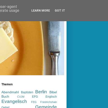
 user-agent
nerate usage
LEARN MORE
GOT IT
Themen
Berlin
Abendmahl
Bibel
Baptisten
Buch
EFG
Englisch
CVJM
Evangelisch
FEG
Friedrichshain
Gemeinde
Gebet