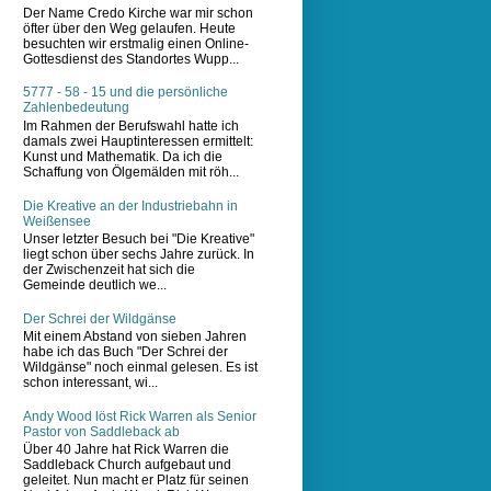
Der Name Credo Kirche war mir schon
öfter über den Weg gelaufen. Heute
besuchten wir erstmalig einen Online-
Gottesdienst des Standortes Wupp...
5777 - 58 - 15 und die persönliche
Zahlenbedeutung
Im Rahmen der Berufswahl hatte ich
damals zwei Hauptinteressen ermittelt:
Kunst und Mathematik. Da ich die
Schaffung von Ölgemälden mit röh...
Die Kreative an der Industriebahn in
Weißensee
Unser letzter Besuch bei "Die Kreative"
liegt schon über sechs Jahre zurück. In
der Zwischenzeit hat sich die
Gemeinde deutlich we...
Der Schrei der Wildgänse
Mit einem Abstand von sieben Jahren
habe ich das Buch "Der Schrei der
Wildgänse" noch einmal gelesen. Es ist
schon interessant, wi...
Andy Wood löst Rick Warren als Senior
Pastor von Saddleback ab
Über 40 Jahre hat Rick Warren die
Saddleback Church aufgebaut und
geleitet. Nun macht er Platz für seinen