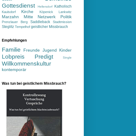
Gottesdienst
Katholisch
Hellersdorf
Kirche
Kaulsdorf
Köpenick
Lankwitz
Marzahn
Mitte
Netzwerk
Politik
Saddleback
Prenzlauer Berg
Stadtmission
Steglitz
geistlicher Missbrauch
Tempelhof
Empfehlungen
Familie
Freunde
Jugend
Kinder
Lobpreis
Predigt
Single
Willkommenskultur
kontemporär
Was tun bei geistlichem Missbrauch?